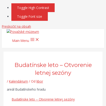
Toggle High Contrast
Toggle Font size
Preskočiť na obsah
Main Menu
Budatínske leto – Otvorenie
letnej sezóny
/
Kalendárium
/ Od
libor
areál Budatínskeho hradu
Budatínske leto – Otvorenie letnej sezóny