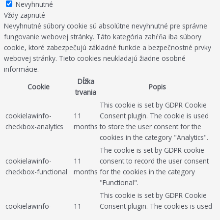
Nevyhnutné
Vždy zapnuté
Nevyhnutné súbory cookie sú absolútne nevyhnutné pre správne
fungovanie webovej stránky. Táto kategória zahŕňa iba súbory
cookie, ktoré zabezpečujú základné funkcie a bezpečnostné prvky
webovej stránky. Tieto cookies neukladajú žiadne osobné
informácie.
Dĺžka
Cookie
Popis
trvania
This cookie is set by GDPR Cookie
cookielawinfo-
11
Consent plugin. The cookie is used
checkbox-analytics
months
to store the user consent for the
cookies in the category "Analytics".
The cookie is set by GDPR cookie
cookielawinfo-
11
consent to record the user consent
checkbox-functional
months
for the cookies in the category
"Functional".
This cookie is set by GDPR Cookie
cookielawinfo-
11
Consent plugin. The cookies is used
checkbox-necessary
months
to store the user consent for the