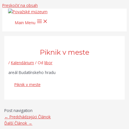
Preskočiť na obsah
Main Menu
Piknik v meste
/
Kalendárium
/ Od
libor
areál Budatínskeho hradu
Piknik v meste
Post navigation
←
Predchádzajúci Článok
Ďalší Článok
→