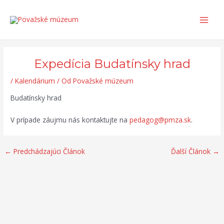
Preskočiť
Post
Search...
Main
na
navigation
Men
obsah
Expedícia Budatínsky hrad
/
Kalendárium
/ Od
Považské múzeum
Budatínsky hrad
V prípade záujmu nás kontaktujte na
pedagog@pmza.sk
.
←
Predchádzajúci Článok
Ďalší Článok
→