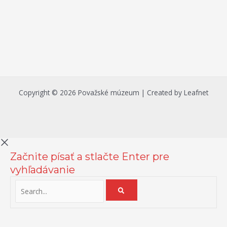
Copyright © 2026 Považské múzeum | Created by Leafnet
Začnite písať a stlačte Enter pre
vyhľadávanie
Na zlepšenie našich služieb používame cookies. O ich používaní a
možnostiach nastavenia sa môžete informovať bližšie kliknutím na