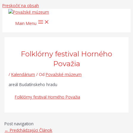
Preskočiť na obsah
Main Menu
Folklórny festival Horného
Považia
/
Kalendárium
/ Od
Považské múzeum
areál Budatínskeho hradu
Folklórny festival Horného Považia
Post navigation
←
Predchádzajúci Článok