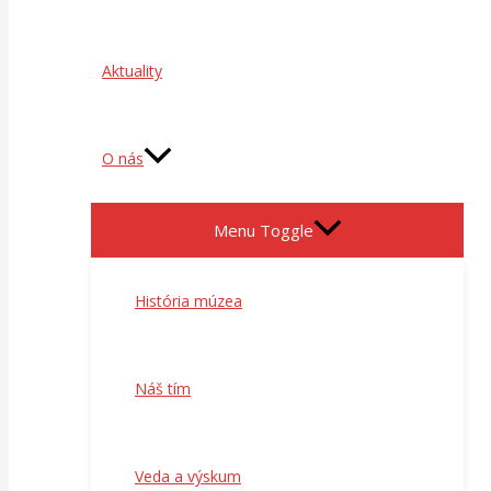
Aktuality
O nás
Menu Toggle
História múzea
Náš tím
Veda a výskum