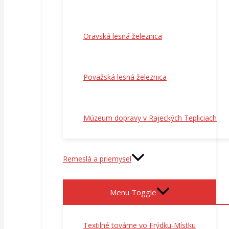
Oravská lesná železnica
Považská lesná železnica
Múzeum dopravy v Rajeckých Tepliciach
Remeslá a priemysel
Menu Toggle
Textilné továrne vo Frýdku-Místku