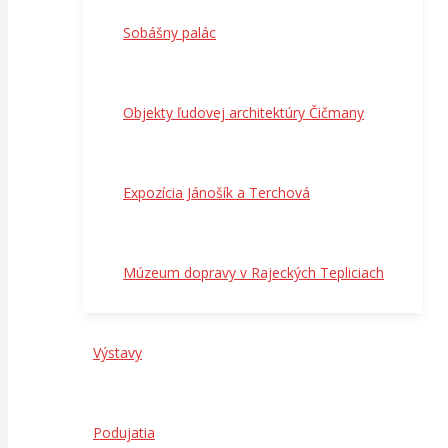
Sobášny palác
Objekty ľudovej architektúry Čičmany
Expozícia Jánošík a Terchová
Múzeum dopravy v Rajeckých Tepliciach
Výstavy
Podujatia