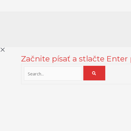
Začnite písať a stlačte Enter
Na zlepšenie našich služieb používame cookies. O ich používaní a
Zásady používania cookies
Close
Prehľad ochrany osobných údajov