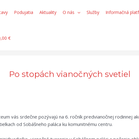
tavy
Podujatia
Aktuality
O nás
Služby
Informačná plat
0,00 €
Po stopách vianočných svetiel
m vás srdečne pozývajú na 6. ročník predvianočnej rodinnej akci
tielkach od Sobášneho paláca ku komunitnému centru.