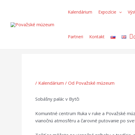
Preskočiť
Post
Search...
na
navigation
Kalendárium
Expozície
Výs
obsah
Partneri
Kontakt
/
Kalendárium
/ Od
Považské múzeum
Sobášny palác v Bytči
Komunitné centrum Ruka v ruke a Považské múzeu
vianočnú atmosféru a čarovné putovanie po sve