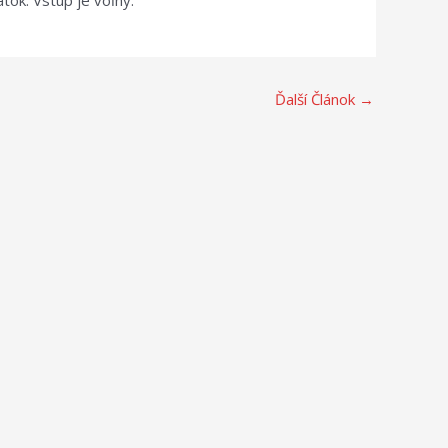
tok. Vstup je voľný.
Ďalší Článok
→