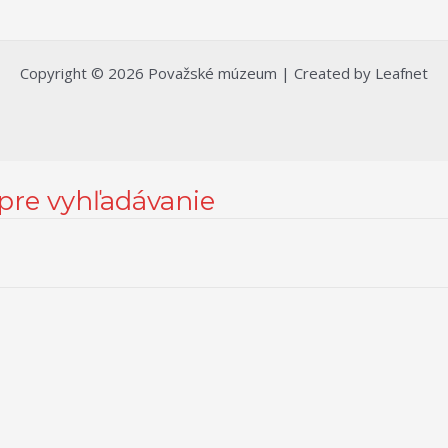
Copyright © 2026 Považské múzeum | Created by Leafnet
 pre vyhľadávanie
 možnostiach nastavenia sa môžete informovať bližšie kliknutím na