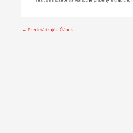
Tešiť sa môžete na vianočné príbehy a tradície, 
←
Predchádzajúci Článok