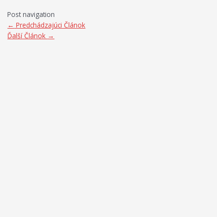
Post navigation
←
Predchádzajúci Článok
Ďalší Článok
→