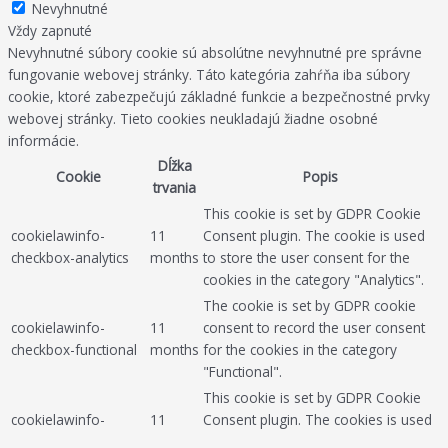
Nevyhnutné
Vždy zapnuté
Nevyhnutné súbory cookie sú absolútne nevyhnutné pre správne
fungovanie webovej stránky. Táto kategória zahŕňa iba súbory
cookie, ktoré zabezpečujú základné funkcie a bezpečnostné prvky
webovej stránky. Tieto cookies neukladajú žiadne osobné
informácie.
Dĺžka
Cookie
Popis
trvania
This cookie is set by GDPR Cookie
cookielawinfo-
11
Consent plugin. The cookie is used
checkbox-analytics
months
to store the user consent for the
cookies in the category "Analytics".
The cookie is set by GDPR cookie
cookielawinfo-
11
consent to record the user consent
checkbox-functional
months
for the cookies in the category
"Functional".
This cookie is set by GDPR Cookie
cookielawinfo-
11
Consent plugin. The cookies is used
checkbox-necessary
months
to store the user consent for the