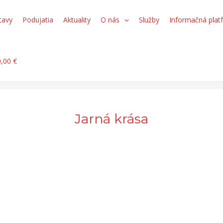
tavy
Podujatia
Aktuality
O nás
Služby
Informačná plat
0,00 €
Jarná krása