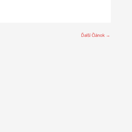
Ďalší Článok
→