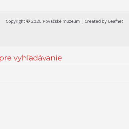
Copyright © 2026 Považské múzeum | Created by Leafnet
 pre vyhľadávanie
 možnostiach nastavenia sa môžete informovať bližšie kliknutím na