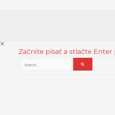
Začnite písať a stlačte Enter
Na zlepšenie našich služieb používame cookies. O ich používaní a
Zásady používania cookies
Close
Prehľad ochrany osobných údajov