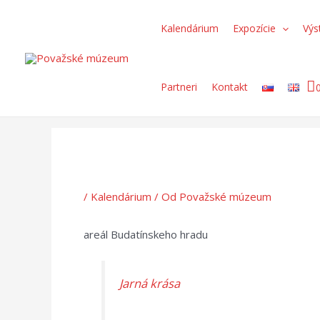
Preskočiť
Post
Search...
na
navigation
Kalendárium
Expozície
Výs
obsah
Partneri
Kontakt
/
Kalendárium
/ Od
Považské múzeum
areál Budatínskeho hradu
Jarná krása