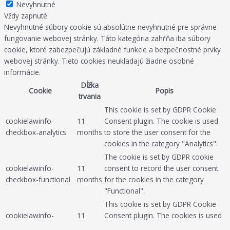
Nevyhnutné
Vždy zapnuté
Nevyhnutné súbory cookie sú absolútne nevyhnutné pre správne
fungovanie webovej stránky. Táto kategória zahŕňa iba súbory
cookie, ktoré zabezpečujú základné funkcie a bezpečnostné prvky
webovej stránky. Tieto cookies neukladajú žiadne osobné
informácie.
Dĺžka
Cookie
Popis
trvania
This cookie is set by GDPR Cookie
cookielawinfo-
11
Consent plugin. The cookie is used
checkbox-analytics
months
to store the user consent for the
cookies in the category "Analytics".
The cookie is set by GDPR cookie
cookielawinfo-
11
consent to record the user consent
checkbox-functional
months
for the cookies in the category
"Functional".
This cookie is set by GDPR Cookie
cookielawinfo-
11
Consent plugin. The cookies is used
checkbox-necessary
months
to store the user consent for the