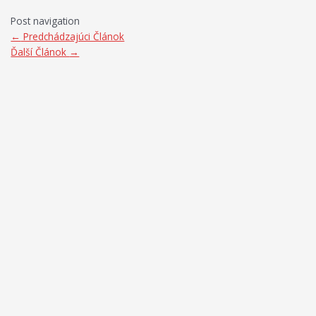
Post navigation
←
Predchádzajúci Článok
Ďalší Článok
→