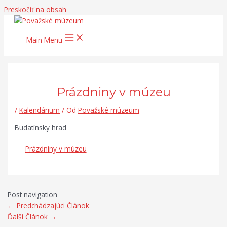
Preskočiť na obsah
Main Menu
Prázdniny v múzeu
/
Kalendárium
/ Od
Považské múzeum
Budatínsky hrad
Prázdniny v múzeu
Post navigation
←
Predchádzajúci Článok
Ďalší Článok
→