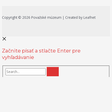
Copyright © 2026 Považské múzeum | Created by Leafnet
Začnite písať a stlačte Enter pre
vyhľadávanie
Na zlepšenie našich služieb používame cookies. O ich používaní a
možnostiach nastavenia sa môžete informovať bližšie kliknutím na
Viac info
.
Prijať všetko
Odmietnuť
Nastavenia
Zásady používania cookies