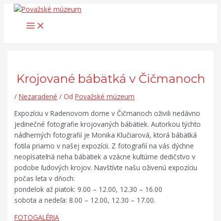
Main
Preskočiť
Post
Search...
Menu
na
navigation
obsah
Krojované bábätká v Čičmanoch
/
Nezaradené
/ Od
Považské múzeum
Expozíciu v Radenovom dome v Čičmanoch oživili nedávno
jedinečné fotografie krojovaných bábätiek. Autorkou týchto
nádherných fotografií je Monika Klučiarová, ktorá bábätká
fotila priamo v našej expozícii. Z fotografií na vás dýchne
neopísateľná neha bábätiek a vzácne kultúrne dedičstvo v
podobe ľudových krojov. Navštívte našu oživenú expozíciu
počas leta v dňoch:
pondelok až piatok: 9.00 – 12.00, 12.30 – 16.00
sobota a nedeľa: 8.00 – 12.00, 12.30 – 17.00.
FOTOGALÉRIA