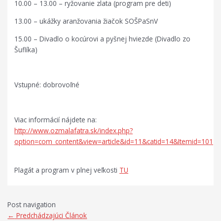
10.00 – 13.00 – ryžovanie zlata (program pre deti)
13.00 – ukážky aranžovania žiačok SOŠPaSnV
15.00 – Divadlo o kocúrovi a pyšnej hviezde (Divadlo zo
Šuflíka)
Vstupné: dobrovoľné
Viac informácií nájdete na:
http://www.ozmalafatra.sk/index.php?
option=com_content&view=article&id=11&catid=14&Itemid=101
Plagát a program v plnej veľkosti
TU
Post navigation
←
Predchádzajúci Článok