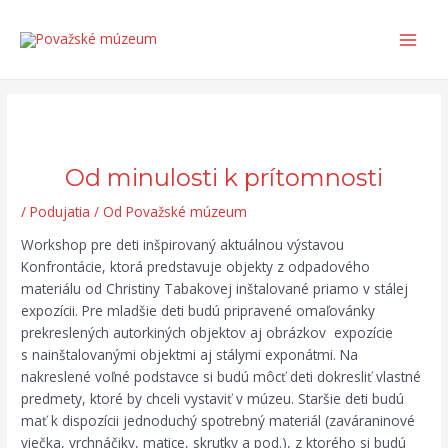
Preskočiť
Post
Search...
Main
na
navigation
Men
obsah
Od minulosti k prítomnosti
/
Podujatia
/ Od
Považské múzeum
Workshop pre deti inšpirovaný aktuálnou výstavou
Konfrontácie, ktorá predstavuje objekty z odpadového
materiálu od Christiny Tabakovej inštalované priamo v stálej
expozícii. Pre mladšie deti budú pripravené omaľovánky
prekreslených autorkiných objektov aj obrázkov expozície
s nainštalovanými objektmi aj stálymi exponátmi. Na
nakreslené voľné podstavce si budú môcť deti dokresliť vlastné
predmety, ktoré by chceli vystaviť v múzeu. Staršie deti budú
mať k dispozícii jednoduchý spotrebný materiál (zaváraninové
viečka, vrchnáčiky, matice, skrutky a pod.), z ktorého si budú