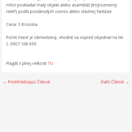
môcť poskladať malý objekt alebo asambláž (trojrozmerný
reliéf) podľa ponúknutých vzorov alebo vlastnej fantázie.
Cena: 3 €/osoba
Počet miest je obmedzený, vhodné sa vopred objednať na tel.
č. 0907 108 659.
Plagát v plnej veľkosti
TU
←
Predchádzajúci Článok
Ďalší Článok
→