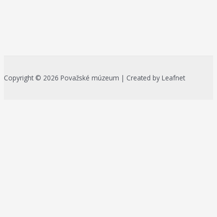
Copyright © 2026 Považské múzeum | Created by Leafnet
Na zlepšenie našich služieb používame cookies. O ich používaní a
možnostiach nastavenia sa môžete informovať bližšie kliknutím na
Viac info
.
Prijať všetko
Odmietnuť
Nastavenia
Zásady používania cookies
Close
Prehľad ochrany osobných údajov