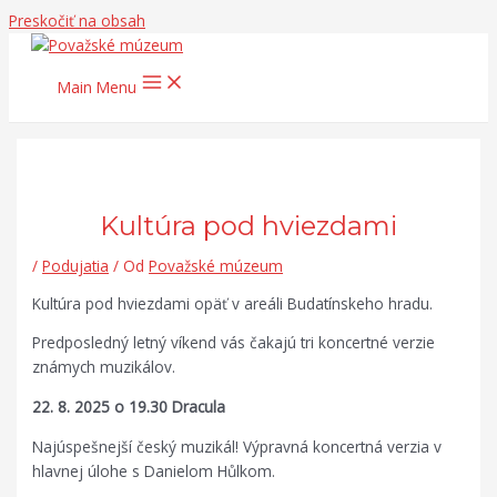
Preskočiť na obsah
Main Menu
Kultúra pod hviezdami
/
Podujatia
/ Od
Považské múzeum
Kultúra pod hviezdami opäť v areáli Budatínskeho hradu.
Predposledný letný víkend vás čakajú tri koncertné verzie
známych muzikálov.
22. 8. 2025 o 19.30 Dracula
Najúspešnejší český muzikál! Výpravná koncertná verzia v
hlavnej úlohe s Danielom Hůlkom.