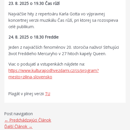
23. 8. 2025 o 19.30 Čas rů
ží
Najväčšie hity z repertoáru Karla Gotta vo výpravnej
koncertnej verzii muzikálu Čas růží, pri ktorej sa rozospieva
celé publikum.
24. 8. 2025 o 18.30 Freddie
Jeden z najväčších fenoménov 20. storočia naživo! Strhujúci
život Freddieho Mercuryho v 27 hitoch kapely Queen.
Viac o podujatí a vstupenkách nájdete na:
https://www.kulturapodhvezdami.cz/cs/program?
mesto=zilina-slovensko
Plagát v plnej verzii
TU
Post navigation
←
Predchádzajúci Článok
Ďalší Článok
→