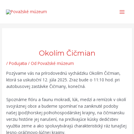
Preskočiť
Post
Search...
Main
na
navigation
Men
obsah
Okolím Čičmian
/
Podujatia
/ Od
Považské múzeum
Pozývame vás na prírodovednú vychádzku Okolím Čičmian,
ktorá sa uskutoční 12. júla 2025. Zraz bude o 11:10 hod. pri
autobusovej zastávke Čičmany, konečná.
Spoznáme flóru a faunu mokradí, lúk, medzí a remízok v okolí
svojráznej obce a budeme spomínať na zaniknuté podoby
našej (pod)horskej poľnohospodárskej krajiny, na čičmiansku
verziu histórie jej narušení, na prežívajúce kúsky dedičstiev
využitia zeme a ako spoluvytvárajú charakteristický ráz tunajšej
lesno-oráčinovo-lúčnej krajiny.