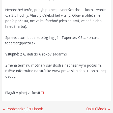
Nenáročný terén, pohyb po nespevnených chodníkoch, trvanie
cca 3,5 hodiny. Vlastný ďalekohľad vítaný. Obuv a oblečenie
podľa počasia, nie veľmi farebné (ideálne sivá, zelená alebo
hnedá farba).
Sprievodcom bude zoológ Ing. Ján Topercer, CSc., kontakt:
topercer@pmza.sk
Vstupné:
2 €, deti do 6 rokov zadarmo
Zmena termínu možná v súvislosti s nepriaznivým počasím.
Bližšie informácie na stránke www.pmza.sk alebo u kontaktnej
osoby.
Plagát v plnej veľkosti
TU
←
Predchádzajúci Článok
Ďalší Článok
→