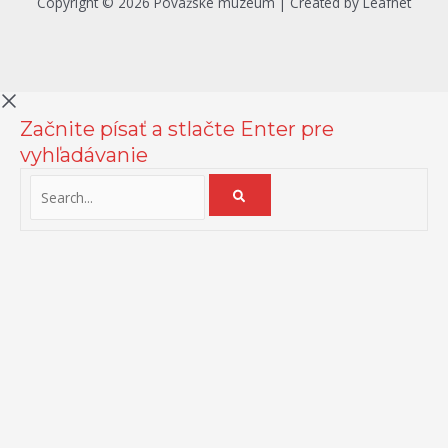
Copyright © 2026 Považské múzeum | Created by Leafnet
Začnite písať a stlačte Enter pre
vyhľadávanie
Na zlepšenie našich služieb používame cookies. O ich používaní a
možnostiach nastavenia sa môžete informovať bližšie kliknutím na
Viac info
.
Prijať všetko
Odmietnuť
Nastavenia
Zásady používania cookies
Close
Prehľad ochrany osobných údajov
Táto webová stránka používa súbory cookies na zlepšenie vášho