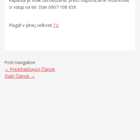
Kapacita je však obmedzená, preto odporúčame rezervovať
si vstup na tel. čísle 0907 108 659.
Plagát v plnej veľkosti
TU
Post navigation
←
Predchádzajúci Článok
Ďalší Článok
→