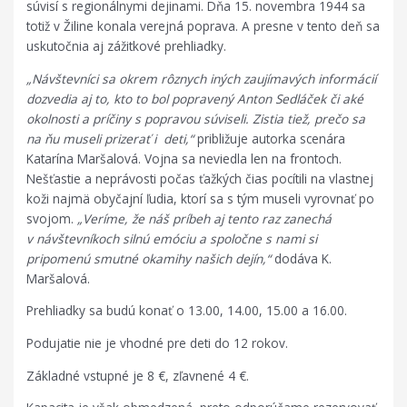
súvisí s regionálnymi dejinami. Dňa 15. novembra 1944 sa
totiž v Žiline konala verejná poprava. A presne v tento deň sa
uskutočnia aj zážitkové prehliadky.
„Návštevníci sa okrem rôznych iných zaujímavých informácií
dozvedia aj to, kto to bol popravený Anton Sedláček či aké
okolnosti a príčiny s popravou súviseli. Zistia tiež, prečo sa
na ňu museli prizerať i deti,“
približuje autorka scenára
Katarína Maršalová. Vojna sa neviedla len na frontoch.
Nešťastie a neprávosti počas ťažkých čias pocítili na vlastnej
koži najmä obyčajní ľudia, ktorí sa s tým museli vyrovnať po
svojom.
„Veríme, že náš príbeh aj tento raz zanechá
v návštevníkoch silnú emóciu a spoločne s nami si
pripomenú smutné okamihy našich dejín,“
dodáva K.
Maršalová.
Prehliadky sa budú konať o 13.00, 14.00, 15.00 a 16.00.
Podujatie nie je vhodné pre deti do 12 rokov.
Základné vstupné je 8 €, zľavnené 4 €.