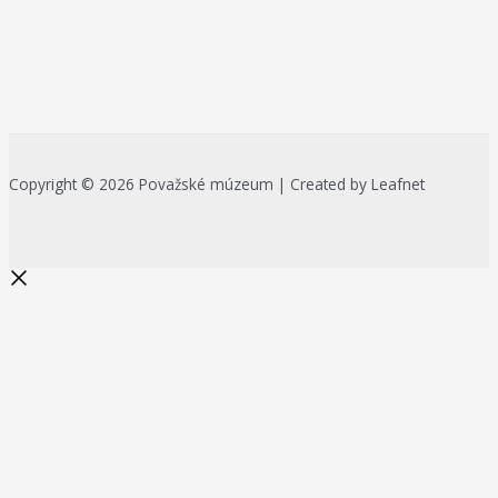
Copyright © 2026 Považské múzeum | Created by Leafnet
Začnite písať a stlačte Enter pre
vyhľadávanie
Search...
Na zlepšenie našich služieb používame cookies. O ich používaní a
možnostiach nastavenia sa môžete informovať bližšie kliknutím na