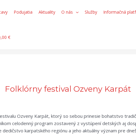
tavy
Podujatia
Aktuality
O nás
Služby
Informačná plat
0,00 €
Folklórny festival Ozveny Karpát
estivalu Ozveny Karpát, ktorý so sebou prinesie bohatstvo tradič
níkom celodenný program zostavený z vystúpení detských aj dosp
 dedičstvo karpatského regiónu a jeho aktuálny význam pre dnešn