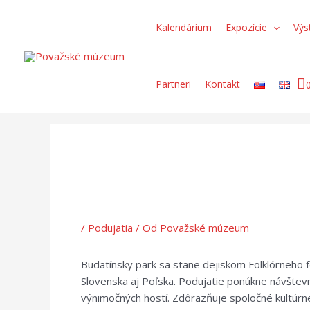
Preskočiť
Post
Search...
na
navigation
Kalendárium
Expozície
Výs
obsah
Partneri
Kontakt
/
Podujatia
/ Od
Považské múzeum
Budatínsky park sa stane dejiskom Folklórneho f
Slovenska aj Poľska. Podujatie ponúkne návštev
výnimočných hostí. Zdôrazňuje spoločné kultúrne