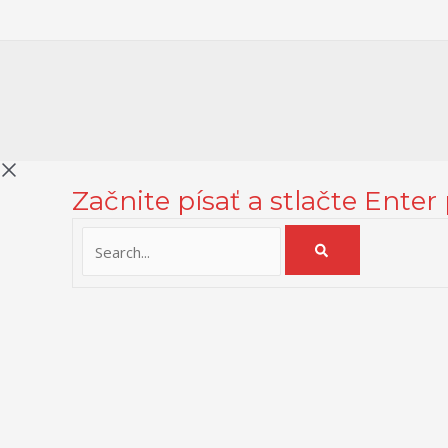
Začnite písať a stlačte Enter
Na zlepšenie našich služieb používame cookies. O ich používaní a
Zásady používania cookies
Close
Prehľad ochrany osobných údajov