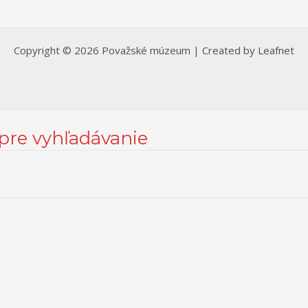
Copyright © 2026 Považské múzeum | Created by Leafnet
 pre vyhľadávanie
 možnostiach nastavenia sa môžete informovať bližšie kliknutím na