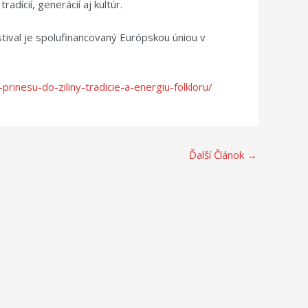
dícií, generácií aj kultúr.
stival je spolufinancovaný Európskou úniou v
prinesu-do-ziliny-tradicie-a-energiu-folkloru/
Ďalší Článok
→