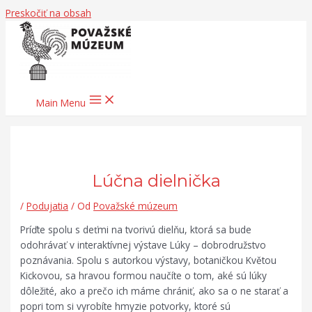
Preskočiť na obsah
Main Menu
Lúčna dielnička
/
Podujatia
/ Od
Považské múzeum
Príďte spolu s deťmi na tvorivú dielňu, ktorá sa bude
odohrávať v interaktívnej výstave Lúky – dobrodružstvo
poznávania. Spolu s autorkou výstavy, botaničkou Květou
Kickovou, sa hravou formou naučíte o tom, aké sú lúky
dôležité, ako a prečo ich máme chrániť, ako sa o ne starať a
popri tom si vyrobíte hmyzie potvorky, ktoré sú