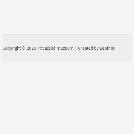
Copyright © 2026 Považské múzeum | Created by Leafnet
Na zlepšenie našich služieb používame cookies. O ich používaní a
možnostiach nastavenia sa môžete informovať bližšie kliknutím na
Viac info
.
Prijať všetko
Odmietnuť
Nastavenia
Zásady používania cookies
Close
Prehľad ochrany osobných údajov