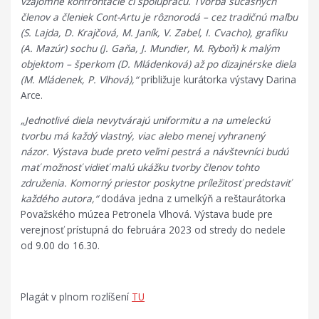
vzájomné konfrontácie či spoluprácu. Tvorba súčasných
členov a členiek Cont-Artu je rôznorodá – cez tradičnú maľbu
(S. Lajda, D. Krajčová, M. Janík, V. Zabel, I. Cvacho), grafiku
(A. Mazúr) sochu (J. Gaňa, J. Mundier, M. Ryboň) k malým
objektom – šperkom (D. Mládenková) až po dizajnérske diela
(M. Mládenek, P. Vlhová),“
približuje kurátorka výstavy Darina
Arce.
„Jednotlivé diela nevytvárajú uniformitu a na umeleckú
tvorbu má každý vlastný, viac alebo menej vyhranený
názor. Výstava bude preto veľmi pestrá a návštevníci budú
mať možnosť vidieť malú ukážku tvorby členov tohto
združenia. Komorný priestor poskytne príležitosť predstaviť
každého autora,“
dodáva jedna z umelkýň a reštaurátorka
Považského múzea Petronela Vlhová. Výstava bude pre
verejnosť prístupná do februára 2023 od stredy do nedele
od 9.00 do 16.30.
Plagát v plnom rozlíšení
TU