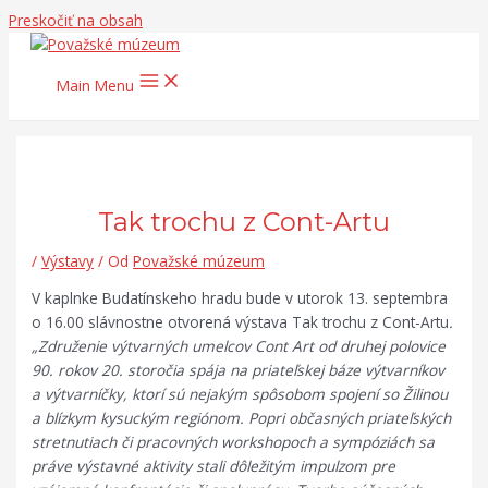
Preskočiť na obsah
Main Menu
Tak trochu z Cont-Artu
/
Výstavy
/ Od
Považské múzeum
V kaplnke Budatínskeho hradu bude v utorok 13. septembra
o 16.00 slávnostne otvorená výstava Tak trochu z Cont-Artu
.
„Združenie výtvarných umelcov Cont Art od druhej polovice
90. rokov 20. storočia spája na priateľskej báze výtvarníkov
a výtvarníčky, ktorí sú nejakým spôsobom spojení so Žilinou
a blízkym kysuckým regiónom.
Popri občasných priateľských
stretnutiach či pracovných workshopoch a sympóziách sa
práve výstavné aktivity stali dôležitým impulzom pre