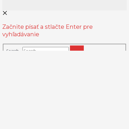
Začnite písať a stlačte Enter pre
vyhľadávanie
Search...
Na zlepšenie našich služieb používame cookies. O ich používaní a
možnostiach nastavenia sa môžete informovať bližšie kliknutím na
Viac info
.
Prijať všetko
Odmietnuť
Nastavenia
Zásady používania cookies
Close
Prehľad ochrany osobných údajov