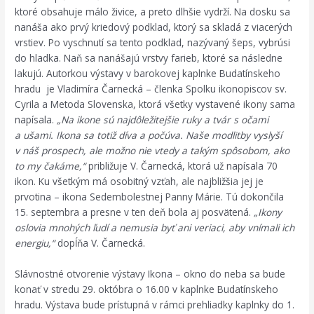
ktoré obsahuje málo živice, a preto dlhšie vydrží. Na dosku sa
nanáša ako prvý kriedový podklad, ktorý sa skladá z viacerých
vrstiev. Po vyschnutí sa tento podklad, nazývaný šeps, vybrúsi
do hladka. Naň sa nanášajú vrstvy farieb, ktoré sa následne
lakujú. Autorkou výstavy v barokovej kaplnke Budatínskeho
hradu je Vladimíra Čarnecká – členka Spolku ikonopiscov sv.
Cyrila a Metoda Slovenska, ktorá všetky vystavené ikony sama
napísala.
„Na ikone sú najdôležitejšie ruky a tvár s očami
a ušami. Ikona sa totiž díva a počúva. Naše modlitby vyslyší
v náš prospech, ale možno nie vtedy a takým spôsobom, ako
to my čakáme,“
približuje V. Čarnecká, ktorá už napísala 70
ikon. Ku všetkým má osobitný vzťah, ale najbližšia jej je
prvotina – ikona Sedembolestnej Panny Márie. Tú dokončila
15. septembra a presne v ten deň bola aj posvätená.
„Ikony
oslovia mnohých ľudí a nemusia byť ani veriaci, aby vnímali ich
energiu,“
dopĺňa V. Čarnecká.
Slávnostné otvorenie výstavy Ikona – okno do neba sa bude
konať v stredu 29. októbra o 16.00 v kaplnke Budatínskeho
hradu. Výstava bude prístupná v rámci prehliadky kaplnky do 1.