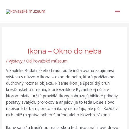
Preskočiť
Post
Search...
Main
na
navigation
Men
obsah
Ikona – Okno do neba
/
Výstavy
/ Od
Považské múzeum
V kaplnke Budatínskeho hradu bude inštalovaná zaujímavá
výstava s názvom Ikona – okno do neba, ktorá podčiarkne
duchovný rozmer objektu. Písanie ikon je špecifický druh
kresťanského umenia, ktoré vzniklo v Byzantskej ríši a v
ktorom platia určité pravidlá. Ikony zobrazujú biblické príbehy,
postavy svätých, prorokov a anjelov. Je to teda Božie slovo
napísané farbami, preto sa ikony nemaľujú, ale píšu. Každá z
nich totiž rozpráva príbeh Starého alebo Nového zákona.
Ikony sa píšu tradičnou maliarskou technikou na lipové drevo,