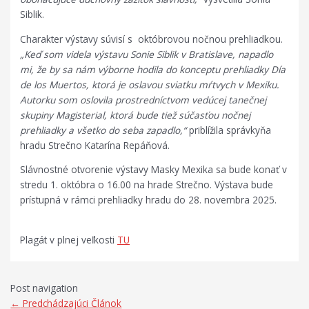
Siblik.
Charakter výstavy súvisí s októbrovou nočnou prehliadkou.
„Keď som videla výstavu Sonie Siblik v Bratislave, napadlo
mi, že by sa nám výborne hodila do konceptu prehliadky Día
de los Muertos, ktorá je oslavou sviatku mŕtvych v Mexiku.
Autorku som oslovila prostredníctvom vedúcej tanečnej
skupiny Magisterial, ktorá bude tiež súčasťou nočnej
prehliadky a všetko do seba zapadlo,“
priblížila správkyňa
hradu Strečno Katarína Repáňová.
Slávnostné otvorenie výstavy Masky Mexika sa bude konať v
stredu 1. októbra o 16.00 na hrade Strečno. Výstava bude
prístupná v rámci prehliadky hradu do 28. novembra 2025.
Plagát v plnej veľkosti
TU
Post navigation
←
Predchádzajúci Článok