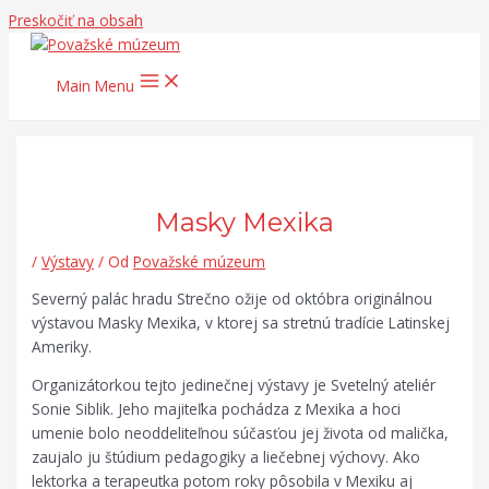
Preskočiť na obsah
Main Menu
Masky Mexika
/
Výstavy
/ Od
Považské múzeum
Severný palác hradu Strečno ožije od októbra originálnou
výstavou Masky Mexika, v ktorej sa stretnú tradície Latinskej
Ameriky.
Organizátorkou tejto jedinečnej výstavy je Svetelný ateliér
Sonie Siblik. Jeho majiteľka pochádza z Mexika a hoci
umenie bolo neoddeliteľnou súčasťou jej života od malička,
zaujalo ju štúdium pedagogiky a liečebnej výchovy. Ako
lektorka a terapeutka potom roky pôsobila v Mexiku aj