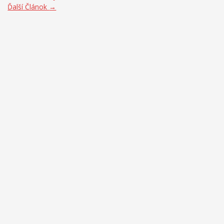
Ďalší Článok
→