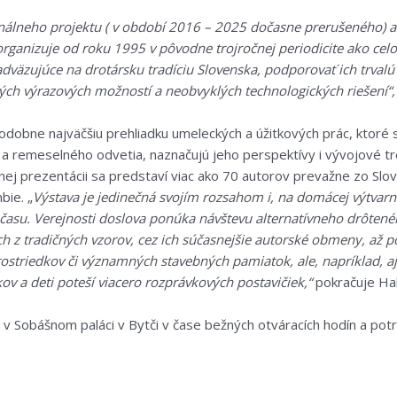
álneho projektu ( v období 2016 – 2025 dočasne prerušeného) a 
rganizuje od roku 1995 v pôvodne trojročnej periodicite ako ce
adväzujúce na drotársku tradíciu Slovenska, podporovať ich
trvalú
ých výrazových možností a neobvyklých technologických riešení“
dobne najväčšiu prehliadku umeleckých a úžitkových prác, ktoré s
a remeselného odvetia, naznačujú jeho perspektívy i vývojové tr
nej prezentácii sa predstaví viac ako 70 autorov prevažne zo Slove
bie. „
Výstava je jedinečná svojím rozsahom i, na domácej výtvarn
o času. Verejnosti doslova ponúka návštevu alternatívneho drôte
 z tradičných vzorov, cez ich súčasnejšie autorské obmeny, až po
striedkov či významných stavebných pamiatok, ale, napríklad, aj 
ov a deti poteší viacero rozprávkových postavičiek,“
pokračuje Ha
 v Sobášnom paláci v Bytči v čase bežných otváracích hodín a pot