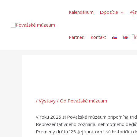
Preskočiť
Post
Search...
na
navigation
Kalendárium
Expozície
Výs
obsah
Partneri
Kontakt
/
Výstavy
/ Od
Považské múzeum
V roku 2025 si Považské múzeum pripomína tridsa
Reprezentatívneho zoznamu nehmotného dedičstv
Premeny drôtu ´25. Jej kurátormi sú historička 