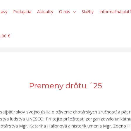
tavy
Podujatia
Aktuality
O nás
Služby
Informačná plat
0,00 €
Premeny drôtu ´25
ťpäť rokov svojho úsilia o oživenie drotárskych zručností a päť 
a ľudstva UNESCO. Pri tejto príležitosti zorganizovalo unikátn
drotárstva Mgr. Katarína Hallonová a historik umenia Mgr. Zdeno 