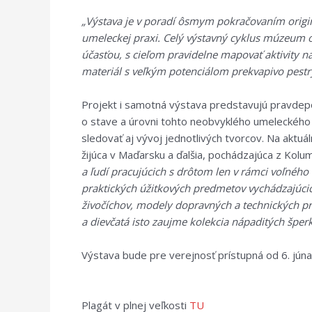
„Výstava je v poradí ôsmym pokračovaním origin
umeleckej praxi. Celý výstavný cyklus múzeum o
účasťou, s cieľom pravidelne mapovať aktivity n
materiál s veľkým potenciálom prekvapivo pestr
Projekt i samotná výstava predstavujú pravdepo
o stave a úrovni tohto neobvyklého umeleckého 
sledovať aj vývoj jednotlivých tvorcov. Na aktuál
žijúca v Maďarsku a ďalšia, pochádzajúca z Kolum
a ľudí pracujúcich s drôtom len v rámci voľnéh
praktických úžitkových predmetov vychádzajúcich
živočíchov, modely dopravných a technických pro
a dievčatá isto zaujme kolekcia nápaditých šperk
Výstava bude pre verejnosť prístupná od 6. júna
Plagát v plnej veľkosti
TU