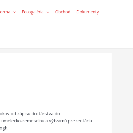
forma
Fotogaléria
Obchod
Dokumenty
rokov od zápisu drotárstva do
u umelecko-remeselnú a výtvarnú prezentáciu
Hogh.