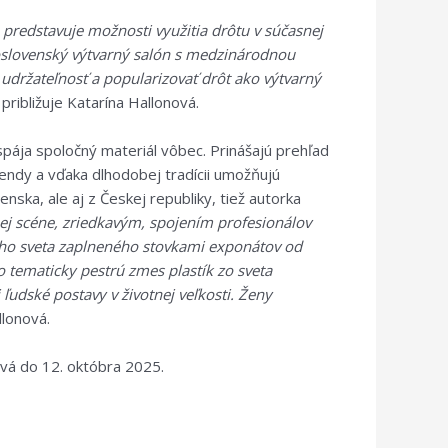
predstavuje možnosti využitia drôtu v súčasnej
loslovenský výtvarný salón s medzinárodnou
 udržateľnosť a popularizovať drôt ako výtvarný
,
približuje Katarína Hallonová.
pája spoločný materiál vôbec. Prinášajú prehľad
endy a vďaka dlhodobej tradícii umožňujú
nska, ale aj z Českej republiky, tiež autorka
ej scéne, zriedkavým, spojením profesionálov
ného sveta zaplneného stovkami exponátov od
 tematicky pestrú zmes plastík zo sveta
ľudské postavy v životnej veľkosti. Ženy
llonová.
rvá do 12. októbra 2025.