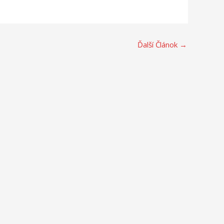
Ďalší Článok
→