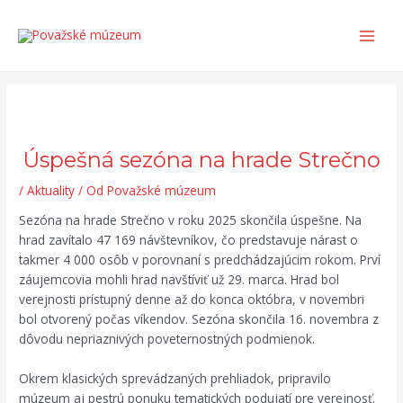
Preskočiť
Post
Search...
Main
na
navigation
Men
obsah
Úspešná sezóna na hrade Strečno
/
Aktuality
/ Od
Považské múzeum
Sezóna na hrade Strečno v roku 2025 skončila úspešne. Na
hrad zavítalo 47 169 návštevníkov, čo predstavuje nárast o
takmer 4 000 osôb v porovnaní s predchádzajúcim rokom. Prví
záujemcovia mohli hrad navštíviť už 29. marca. Hrad bol
verejnosti prístupný denne až do konca októbra, v novembri
bol otvorený počas víkendov. Sezóna skončila 16. novembra z
dôvodu nepriaznivých poveternostných podmienok.
Okrem klasických sprevádzaných prehliadok, pripravilo
múzeum aj pestrú ponuku tematických podujatí pre verejnosť.