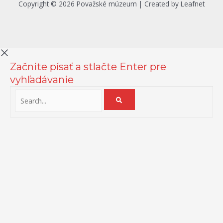
Copyright © 2026 Považské múzeum | Created by Leafnet
Začnite písať a stlačte Enter pre
vyhľadávanie
Na zlepšenie našich služieb používame cookies. O ich používaní a
možnostiach nastavenia sa môžete informovať bližšie kliknutím na
Viac info
.
Prijať všetko
Odmietnuť
Nastavenia
Zásady používania cookies
Close
Prehľad ochrany osobných údajov
Táto webová stránka používa súbory cookies na zlepšenie vášho