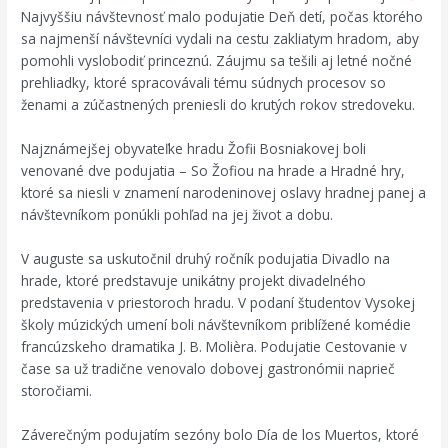
Najvyššiu návštevnosť malo podujatie Deň detí, počas ktorého
sa najmenší návštevníci vydali na cestu zakliatym hradom, aby
pomohli vyslobodiť princeznú. Záujmu sa tešili aj letné nočné
prehliadky, ktoré spracovávali tému súdnych procesov so
ženami a zúčastnených preniesli do krutých rokov stredoveku.
Najznámejšej obyvateľke hradu Žofii Bosniakovej boli
venované dve podujatia – So Žofiou na hrade a Hradné hry,
ktoré sa niesli v znamení narodeninovej oslavy hradnej panej a
návštevníkom ponúkli pohľad na jej život a dobu.
V auguste sa uskutočnil druhý ročník podujatia Divadlo na
hrade, ktoré predstavuje unikátny projekt divadelného
predstavenia v priestoroch hradu. V podaní študentov Vysokej
školy múzických umení boli návštevníkom priblížené komédie
francúzskeho dramatika J. B. Molièra. Podujatie Cestovanie v
čase sa už tradične venovalo dobovej gastronómii naprieč
storočiami.
Záverečným podujatím sezóny bolo Día de los Muertos, ktoré