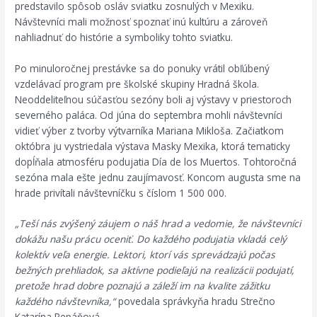
predstavilo spôsob osláv sviatku zosnulých v Mexiku.
Návštevníci mali možnosť spoznať inú kultúru a zároveň
nahliadnuť do histórie a symboliky tohto sviatku.
Po minuloročnej prestávke sa do ponuky vrátil obľúbený
vzdelávací program pre školské skupiny Hradná škola.
Neoddeliteľnou súčasťou sezóny boli aj výstavy v priestoroch
severného paláca. Od júna do septembra mohli návštevníci
vidieť výber z tvorby výtvarníka Mariana Mikloša. Začiatkom
októbra ju vystriedala výstava Masky Mexika, ktorá tematicky
dopĺňala atmosféru podujatia Día de los Muertos. Tohtoročná
sezóna mala ešte jednu zaujímavosť. Koncom augusta sme na
hrade privítali návštevníčku s číslom 1 500 000.
„Teší nás zvýšený záujem o náš hrad a vedomie, že návštevníci
dokážu našu prácu oceniť. Do každého podujatia vkladá celý
kolektív veľa energie. Lektori, ktorí vás sprevádzajú počas
bežných prehliadok, sa aktívne podieľajú na realizácii podujatí,
pretože hrad dobre poznajú a záleží im na kvalite zážitku
každého návštevníka,“
povedala správkyňa hradu Strečno
Katarína Repáňová.