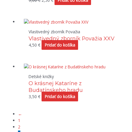
9,00
€
2,50
€
Pridať do košíka
Vlastivedný zborník Považia
Vlastivedný zborník Považia XXV
4,50
€
Pridať do košíka
Detské knižky
O krásnej Kataríne z
Budatínskeho hradu
3,50
€
Pridať do košíka
←
1
2