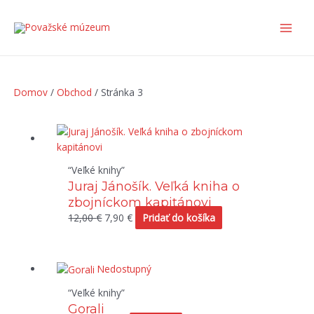
Preskočiť
Main
na
Men
obsah
Domov
/
Obchod
/ Stránka 3
Pôvodná
Aktuálna
cena
cena
bola:
je:
“Veľké knihy”
12,00 €.
7,90 €.
Juraj Jánošík. Veľká kniha o
zbojníckom kapitánovi
12,00
€
7,90
€
Pridať do košíka
Pôvodná
Aktuálna
Nedostupný
cena
cena
“Veľké knihy”
bola:
je:
Gorali