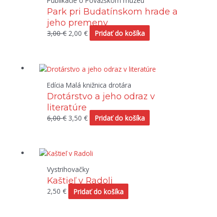
Publikácie o Považskom múzeu
bola:
je:
Park pri Budatínskom hrade a
3,00 €.
2,00 €.
jeho premeny
3,00
€
2,00
€
Pridať do košíka
Pôvodná
Aktuálna
cena
cena
Edícia Malá knižnica drotára
bola:
je:
Drotárstvo a jeho odraz v
6,00 €.
3,50 €.
literatúre
6,00
€
3,50
€
Pridať do košíka
Vystrihovačky
Kaštieľ v Radoli
2,50
€
Pridať do košíka