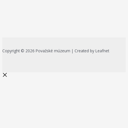
Copyright © 2026 Považské múzeum | Created by Leafnet
Začnite písať a stlačte Enter pre
vyhľadávanie
Search...
Na zlepšenie našich služieb používame cookies. O ich používaní a