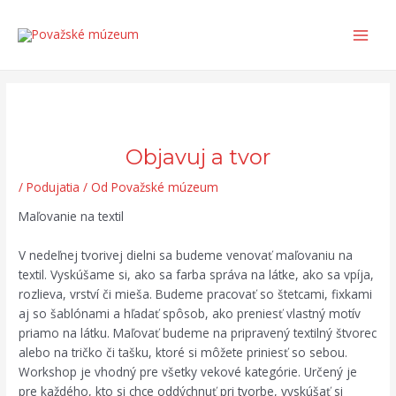
Preskočiť
Post
Search...
Main
na
navigation
Men
obsah
Objavuj a tvor
/
Podujatia
/ Od
Považské múzeum
Maľovanie na textil
V nedeľnej tvorivej dielni sa budeme venovať maľovaniu na
textil. Vyskúšame si, ako sa farba správa na látke, ako sa vpíja,
rozlieva, vrství či mieša. Budeme pracovať so štetcami, fixkami
aj so šablónami a hľadať spôsob, ako preniesť vlastný motív
priamo na látku. Maľovať budeme na pripravený textilný štvorec
alebo na tričko či tašku, ktoré si môžete priniesť so sebou.
Workshop je vhodný pre všetky vekové kategórie. Určený je
pre každého, kto si chce oddýchnuť pri tvorbe, vyskúšať si