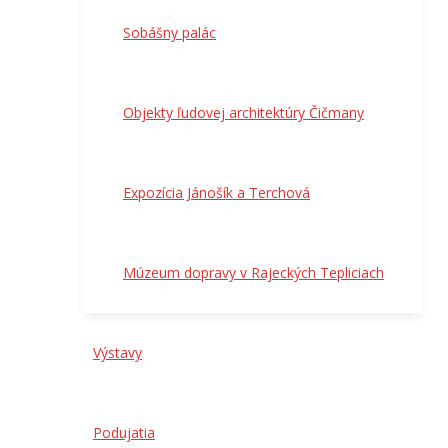
Sobášny palác
Objekty ľudovej architektúry Čičmany
Expozícia Jánošík a Terchová
Múzeum dopravy v Rajeckých Tepliciach
Výstavy
Podujatia