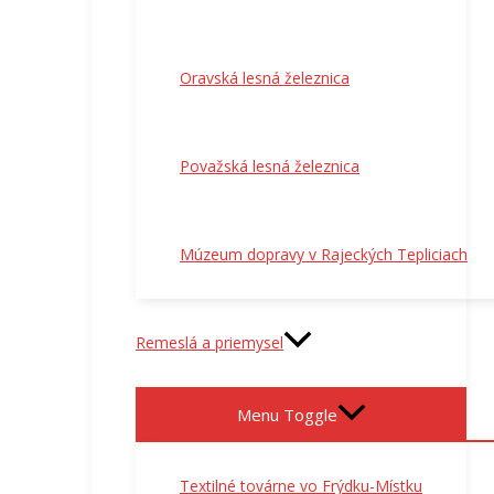
Oravská lesná železnica
Považská lesná železnica
Múzeum dopravy v Rajeckých Tepliciach
Remeslá a priemysel
Menu Toggle
Textilné továrne vo Frýdku-Místku