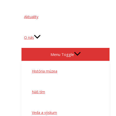
Aktuality
O nás
Menu Toggle
História múzea
Náš tím
Veda a výskum